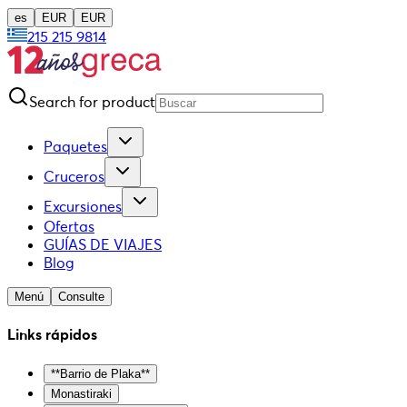
es
EUR
EUR
215 215 9814
Search for product
Paquetes
Cruceros
Excursiones
Ofertas
GUÍAS DE VIAJES
Blog
Menú
Consulte
Links rápidos
**Barrio de Plaka**
Monastiraki