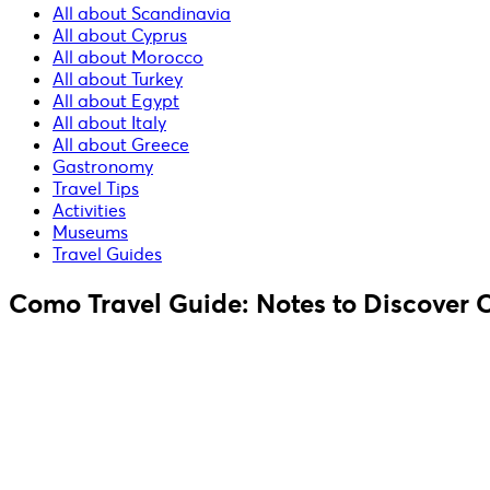
All about Scandinavia
All about Cyprus
All about Morocco
All about Turkey
All about Egypt
All about Italy
All about Greece
Gastronomy
Travel Tips
Activities
Museums
Travel Guides
Como Travel Guide: Notes to Discover