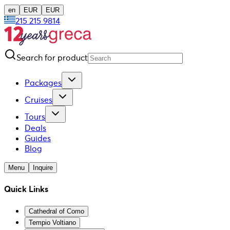
en
EUR
EUR
215 215 9814
Search for product
Packages
Cruises
Tours
Deals
Guides
Blog
Menu
Inquire
Quick Links
Cathedral of Como
Tempio Voltiano