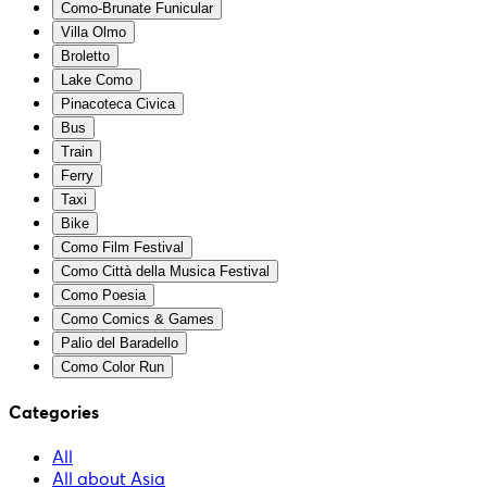
Como-Brunate Funicular
Villa Olmo
Broletto
Lake Como
Pinacoteca Civica
Bus
Train
Ferry
Taxi
Bike
Como Film Festival
Como Città della Musica Festival
Como Poesia
Como Comics & Games
Palio del Baradello
Como Color Run
Categories
All
All about Asia