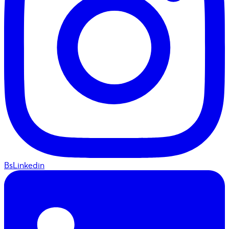
BsLinkedin