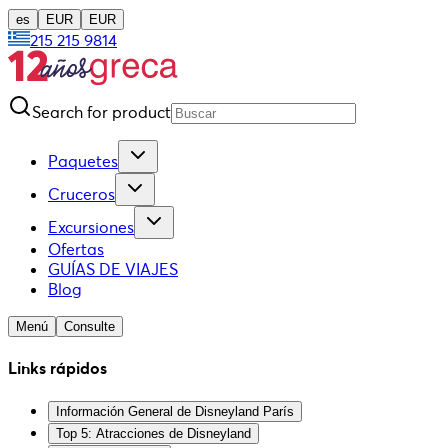
es
EUR
EUR
215 215 9814
Search for product
Paquetes
Cruceros
Excursiones
Ofertas
GUÍAS DE VIAJES
Blog
Menú
Consulte
Links rápidos
Información General de Disneyland París
Top 5: Atracciones de Disneyland