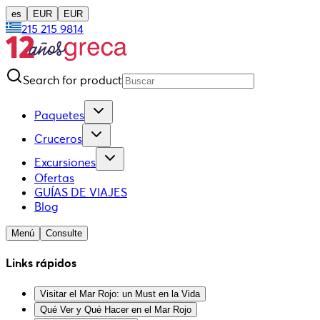
es
EUR
EUR
215 215 9814
Search for product
Paquetes
Cruceros
Excursiones
Ofertas
GUÍAS DE VIAJES
Blog
Menú
Consulte
Links rápidos
Visitar el Mar Rojo: un Must en la Vida
Qué Ver y Qué Hacer en el Mar Rojo