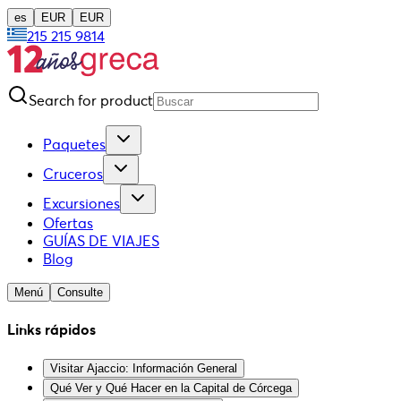
es
EUR
EUR
215 215 9814
Search for product
Paquetes
Cruceros
Excursiones
Ofertas
GUÍAS DE VIAJES
Blog
Menú
Consulte
Links rápidos
Visitar Ajaccio: Información General
Qué Ver y Qué Hacer en la Capital de Córcega