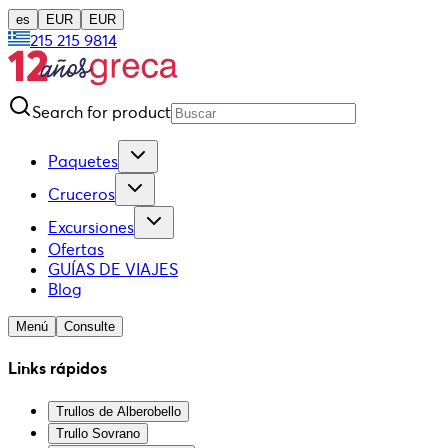
es
EUR
EUR
215 215 9814
Search for product
Paquetes
Cruceros
Excursiones
Ofertas
GUÍAS DE VIAJES
Blog
Menú
Consulte
Links rápidos
Trullos de Alberobello
Trullo Sovrano