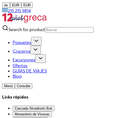
es
EUR
EUR
215 215 9814
Search for product
Paquetes
Cruceros
Excursiones
Ofertas
GUÍAS DE VIAJES
Blog
Menú
Consulte
Links rápidos
Cascada Skradinski Buk
Monasterio de Visovac