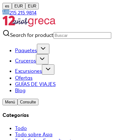
es
EUR
EUR
215 215 9814
Search for product
Paquetes
Cruceros
Excursiones
Ofertas
GUÍAS DE VIAJES
Blog
Menú
Consulte
Categorías
Todo
Todo sobre Asia