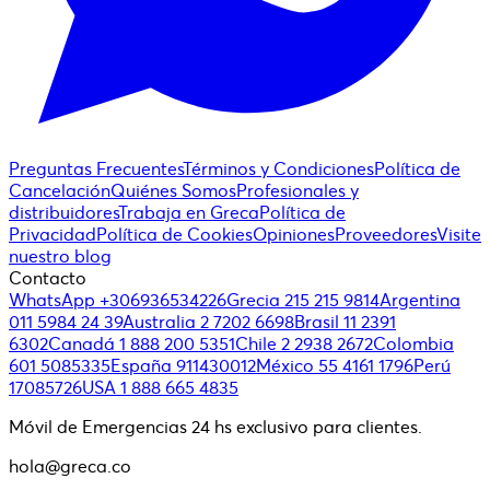
Preguntas Frecuentes
Términos y Condiciones
Política de
Cancelación
Quiénes Somos
Profesionales y
distribuidores
Trabaja en Greca
Política de
Privacidad
Política de Cookies
Opiniones
Proveedores
Visite
nuestro blog
Contacto
WhatsApp +306936534226
Grecia 215 215 9814
Argentina
011 5984 24 39
Australia 2 7202 6698
Brasil 11 2391
6302
Canadá 1 888 200 5351
Chile 2 2938 2672
Colombia
601 5085335
España 911430012
México 55 4161 1796
Perú
17085726
USA 1 888 665 4835
Móvil de Emergencias 24 hs exclusivo para clientes.
hola@greca.co