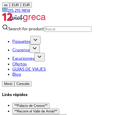
es
EUR
EUR
215 215 9814
Search for product
Paquetes
Cruceros
Excursiones
Ofertas
GUÍAS DE VIAJES
Blog
Menú
Consulte
Links rápidos
**Palacio de Cnosos**
**Recorre el Valle de Amári**