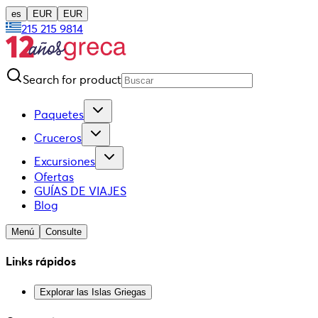
es
EUR
EUR
215 215 9814
Search for product
Paquetes
Cruceros
Excursiones
Ofertas
GUÍAS DE VIAJES
Blog
Menú
Consulte
Links rápidos
Explorar las Islas Griegas