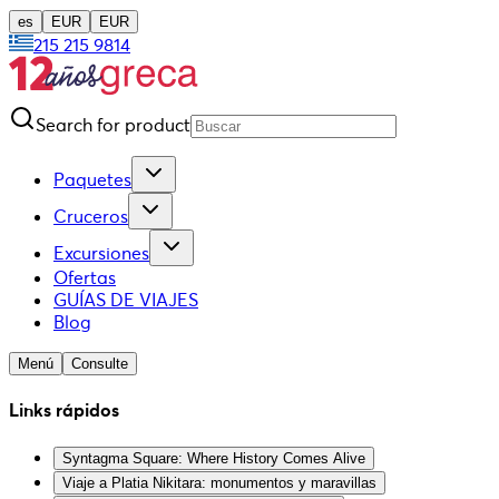
es
EUR
EUR
215 215 9814
Search for product
Paquetes
Cruceros
Excursiones
Ofertas
GUÍAS DE VIAJES
Blog
Menú
Consulte
Links rápidos
Syntagma Square: Where History Comes Alive
Viaje a Platia Nikitara: monumentos y maravillas