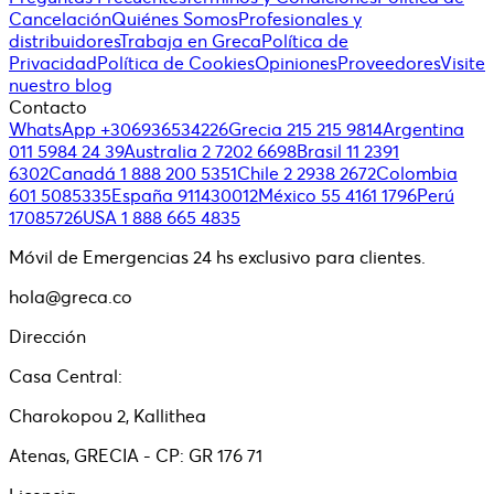
Cancelación
Quiénes Somos
Profesionales y
distribuidores
Trabaja en Greca
Política de
Privacidad
Política de Cookies
Opiniones
Proveedores
Visite
nuestro blog
Contacto
WhatsApp +306936534226
Grecia 215 215 9814
Argentina
011 5984 24 39
Australia 2 7202 6698
Brasil 11 2391
6302
Canadá 1 888 200 5351
Chile 2 2938 2672
Colombia
601 5085335
España 911430012
México 55 4161 1796
Perú
17085726
USA 1 888 665 4835
Móvil de Emergencias 24 hs exclusivo para clientes.
hola@greca.co
Dirección
Casa Central:
Charokopou 2, Kallithea
Atenas, GRECIA - CP: GR 176 71