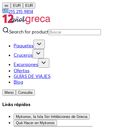
es
EUR
EUR
215 215 9814
Search for product
Paquetes
Cruceros
Excursiones
Ofertas
GUÍAS DE VIAJES
Blog
Menú
Consulte
Links rápidos
Mykonos, la Isla Sin Inhibiciones de Grecia
Qué Hacer en Mykonos