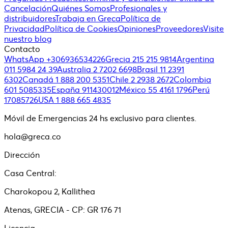
Cancelación
Quiénes Somos
Profesionales y
distribuidores
Trabaja en Greca
Política de
Privacidad
Política de Cookies
Opiniones
Proveedores
Visite
nuestro blog
Contacto
WhatsApp +306936534226
Grecia 215 215 9814
Argentina
011 5984 24 39
Australia 2 7202 6698
Brasil 11 2391
6302
Canadá 1 888 200 5351
Chile 2 2938 2672
Colombia
601 5085335
España 911430012
México 55 4161 1796
Perú
17085726
USA 1 888 665 4835
Móvil de Emergencias 24 hs exclusivo para clientes.
hola@greca.co
Dirección
Casa Central:
Charokopou 2, Kallithea
Atenas, GRECIA - CP: GR 176 71
Licencia