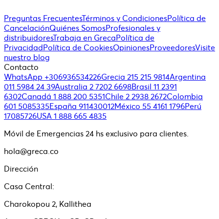
Preguntas Frecuentes
Términos y Condiciones
Política de
Cancelación
Quiénes Somos
Profesionales y
distribuidores
Trabaja en Greca
Política de
Privacidad
Política de Cookies
Opiniones
Proveedores
Visite
nuestro blog
Contacto
WhatsApp +306936534226
Grecia 215 215 9814
Argentina
011 5984 24 39
Australia 2 7202 6698
Brasil 11 2391
6302
Canadá 1 888 200 5351
Chile 2 2938 2672
Colombia
601 5085335
España 911430012
México 55 4161 1796
Perú
17085726
USA 1 888 665 4835
Móvil de Emergencias 24 hs exclusivo para clientes.
hola@greca.co
Dirección
Casa Central:
Charokopou 2, Kallithea