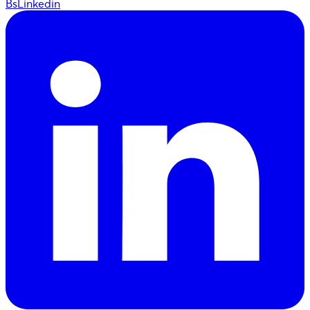
BsLinkedin