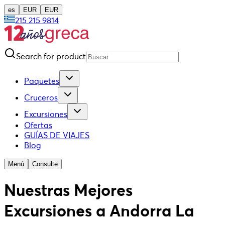
es
EUR
EUR
215 215 9814
Search for product
Paquetes
Cruceros
Excursiones
Ofertas
GUÍAS DE VIAJES
Blog
Menú
Consulte
Nuestras Mejores
Excursiones a Andorra La