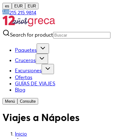
es
EUR
EUR
215 215 9814
Search for product
Paquetes
Cruceros
Excursiones
Ofertas
GUÍAS DE VIAJES
Blog
Menú
Consulte
Viajes a Nápoles
Inicio