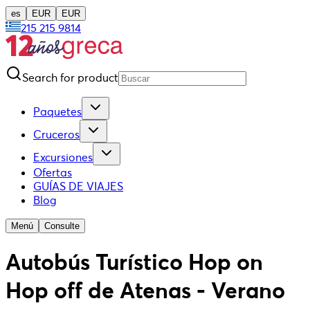
es
EUR
EUR
215 215 9814
Search for product
Paquetes
Cruceros
Excursiones
Ofertas
GUÍAS DE VIAJES
Blog
Menú
Consulte
Autobús Turístico Hop on
Hop off de Atenas - Verano