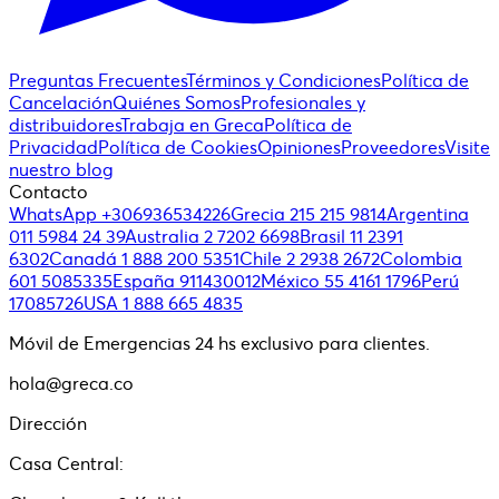
Preguntas Frecuentes
Términos y Condiciones
Política de
Cancelación
Quiénes Somos
Profesionales y
distribuidores
Trabaja en Greca
Política de
Privacidad
Política de Cookies
Opiniones
Proveedores
Visite
nuestro blog
Contacto
WhatsApp +306936534226
Grecia 215 215 9814
Argentina
011 5984 24 39
Australia 2 7202 6698
Brasil 11 2391
6302
Canadá 1 888 200 5351
Chile 2 2938 2672
Colombia
601 5085335
España 911430012
México 55 4161 1796
Perú
17085726
USA 1 888 665 4835
Móvil de Emergencias 24 hs exclusivo para clientes.
hola@greca.co
Dirección
Casa Central: