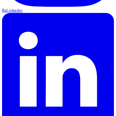
BsLinkedin