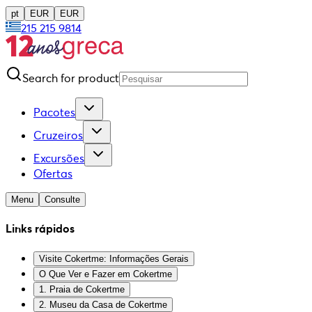
pt
EUR
EUR
215 215 9814
Search for product
Pacotes
Cruzeiros
Excursões
Ofertas
Menu
Consulte
Links rápidos
Visite Cokertme: Informações Gerais
O Que Ver e Fazer em Cokertme
1. Praia de Cokertme
2. Museu da Casa de Cokertme