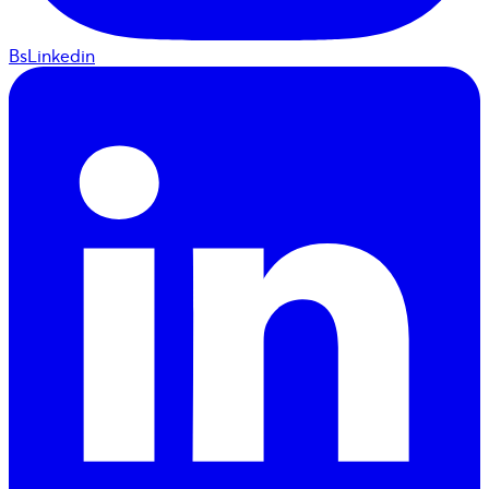
BsLinkedin