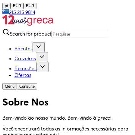
pt
EUR
EUR
215 215 9814
Search for product
Pacotes
Cruzeiros
Excursões
Ofertas
Menu
Consulte
Sobre Nos
Bem-vindo ao nosso mundo. Bem-vindo à
greca
!
Você encontrará todas as informações necessárias para
conhecer mais sobre nós!