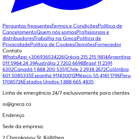
Perguntas frequentes
Termos e Condições
Política de
Cancelamento
Quem nós somos
Profissionais e
distribuidores
Trabalha na Greca
Política de
Privacidade
Política de Cookies
Opiniões
Fornecedor
Contato
WhatsApp +306936534226
Grécia 215 215 9814
Argentina
011 5984 24 39
Austrália 2 7202 6698
Brasil 11 2391
6302
Canadá 1 888 200 5351
Chile 2 2938 2672
Colômbia
601 5085335
Espanha 911430012
México 55 4161 1796
Peru
17085726
Estados Unidos 1 888 665 4835
Linha de emergência 24/7 exclusivamente para clientes.
oi@greca.co
Endereço
Sede da empresa:
2 Charokopou St, Kallithea