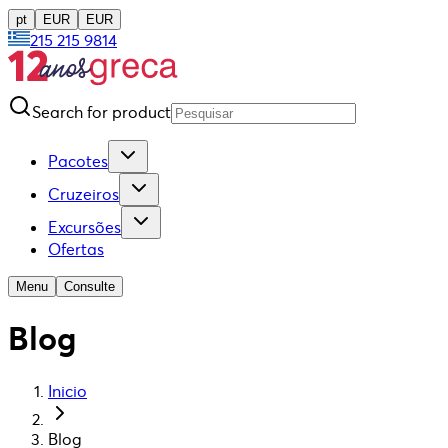
pt
EUR
EUR
215 215 9814
Search for product
Pacotes
Cruzeiros
Excursões
Ofertas
Menu
Consulte
Blog
Inicio
Blog