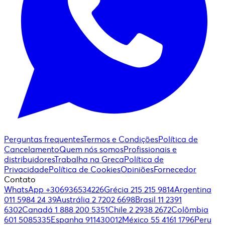
Perguntas frequentes
Termos e Condições
Política de
Cancelamento
Quem nós somos
Profissionais e
distribuidores
Trabalha na Greca
Política de
Privacidade
Política de Cookies
Opiniões
Fornecedor
Contato
WhatsApp +306936534226
Grécia 215 215 9814
Argentina
011 5984 24 39
Austrália 2 7202 6698
Brasil 11 2391
6302
Canadá 1 888 200 5351
Chile 2 2938 2672
Colômbia
601 5085335
Espanha 911430012
México 55 4161 1796
Peru