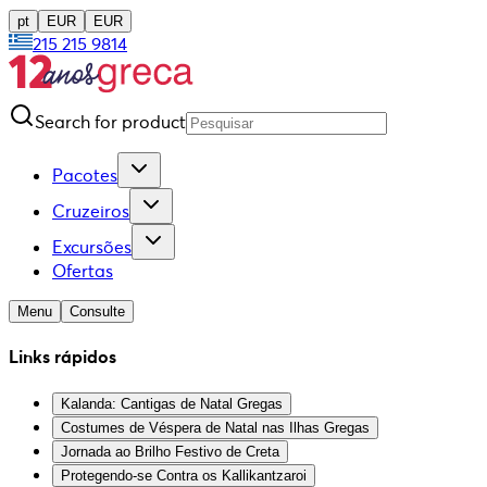
pt
EUR
EUR
215 215 9814
Search for product
Pacotes
Cruzeiros
Excursões
Ofertas
Menu
Consulte
Links rápidos
Kalanda: Cantigas de Natal Gregas
Costumes de Véspera de Natal nas Ilhas Gregas
Jornada ao Brilho Festivo de Creta
Protegendo-se Contra os Kallikantzaroi