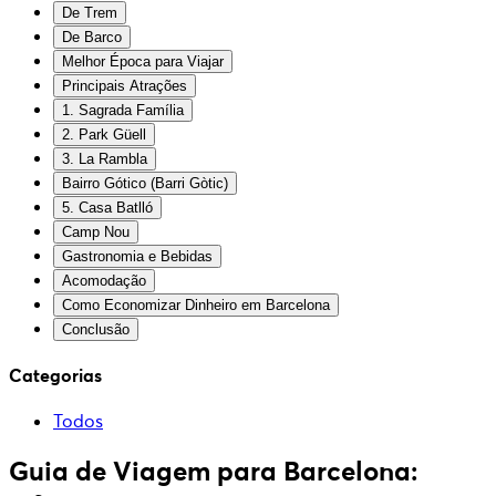
De Trem
De Barco
Melhor Época para Viajar
Principais Atrações
1. Sagrada Família
2. Park Güell
3. La Rambla
Bairro Gótico (Barri Gòtic)
5. Casa Batlló
Camp Nou
Gastronomia e Bebidas
Acomodação
Como Economizar Dinheiro em Barcelona
Conclusão
Categorias
Todos
Guia de Viagem para Barcelona: