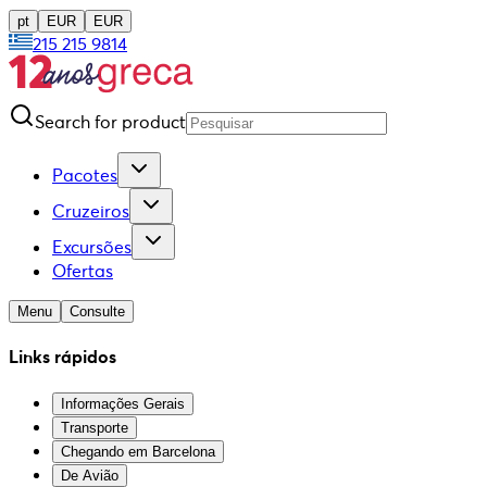
pt
EUR
EUR
215 215 9814
Search for product
Pacotes
Cruzeiros
Excursões
Ofertas
Menu
Consulte
Links rápidos
Informações Gerais
Transporte
Chegando em Barcelona
De Avião