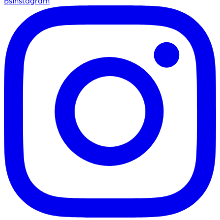
BsInstagram