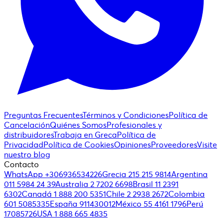
Preguntas Frecuentes
Términos y Condiciones
Política de
Cancelación
Quiénes Somos
Profesionales y
distribuidores
Trabaja en Greca
Política de
Privacidad
Política de Cookies
Opiniones
Proveedores
Visite
nuestro blog
Contacto
WhatsApp +306936534226
Grecia 215 215 9814
Argentina
011 5984 24 39
Australia 2 7202 6698
Brasil 11 2391
6302
Canadá 1 888 200 5351
Chile 2 2938 2672
Colombia
601 5085335
España 911430012
México 55 4161 1796
Perú
17085726
USA 1 888 665 4835