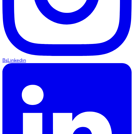
BsLinkedin