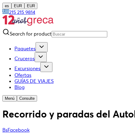
es
EUR
EUR
215 215 9814
Search for product
Paquetes
Cruceros
Excursiones
Ofertas
GUÍAS DE VIAJES
Blog
Menú
Consulte
Recorrido y paradas del Auto
BsFacebook