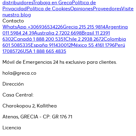
distribuidores
Trabaja en Greca
Política de
Privacidad
Política de Cookies
Opiniones
Proveedores
Visite
nuestro blog
Contacto
WhatsApp +306936534226
Grecia 215 215 9814
Argentina
011 5984 24 39
Australia 2 7202 6698
Brasil 11 2391
6302
Canadá 1 888 200 5351
Chile 2 2938 2672
Colombia
601 5085335
España 911430012
México 55 4161 1796
Perú
17085726
USA 1 888 665 4835
Móvil de Emergencias 24 hs exclusivo para clientes.
hola@greca.co
Dirección
Casa Central:
Charokopou 2, Kallithea
Atenas, GRECIA - CP: GR 176 71
Licencia