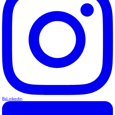
BsLinkedin