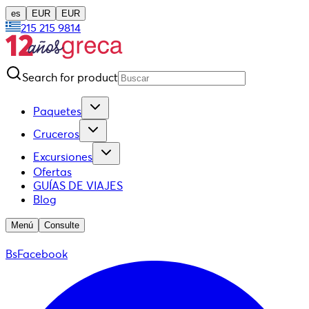
es
EUR
EUR
215 215 9814
Search for product
Paquetes
Cruceros
Excursiones
Ofertas
GUÍAS DE VIAJES
Blog
Menú
Consulte
BsFacebook