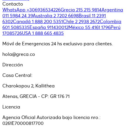
Contacto
WhatsApp +306936534226
Grecia 215 215 9814
Argentina
011 5984 24 39
Australia 2 7202 6698
Brasil 11 2391
6302
Canadá 1 888 200 5351
Chile 2 2938 2672
Colombia
601 5085335
España 911430012
México 55 4161 1796
Perú
17085726
USA 1 888 665 4835
Móvil de Emergencias 24 hs exclusivo para clientes.
hola@greca.co
Dirección
Casa Central:
Charokopou 2, Kallithea
Atenas, GRECIA - CP: GR 176 71
Licencia
Agencia Oficial Autorizada bajo licencia nro.:
0261E70000817700