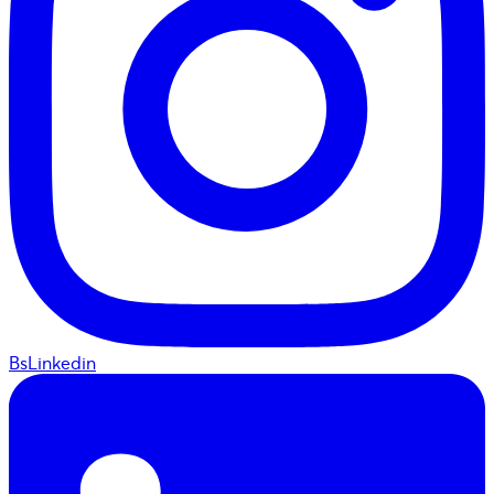
BsLinkedin