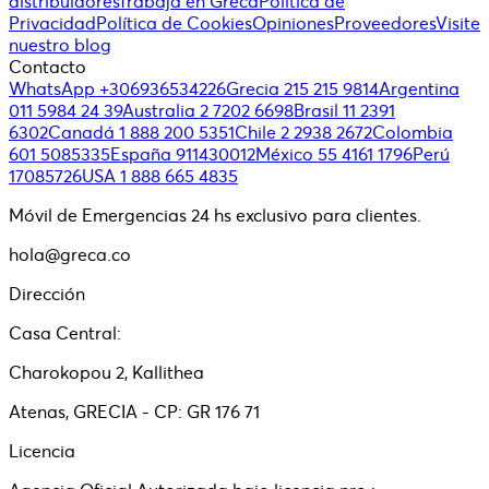
distribuidores
Trabaja en Greca
Política de
Privacidad
Política de Cookies
Opiniones
Proveedores
Visite
nuestro blog
Contacto
WhatsApp +306936534226
Grecia 215 215 9814
Argentina
011 5984 24 39
Australia 2 7202 6698
Brasil 11 2391
6302
Canadá 1 888 200 5351
Chile 2 2938 2672
Colombia
601 5085335
España 911430012
México 55 4161 1796
Perú
17085726
USA 1 888 665 4835
Móvil de Emergencias 24 hs exclusivo para clientes.
hola@greca.co
Dirección
Casa Central:
Charokopou 2, Kallithea
Atenas, GRECIA - CP: GR 176 71
Licencia