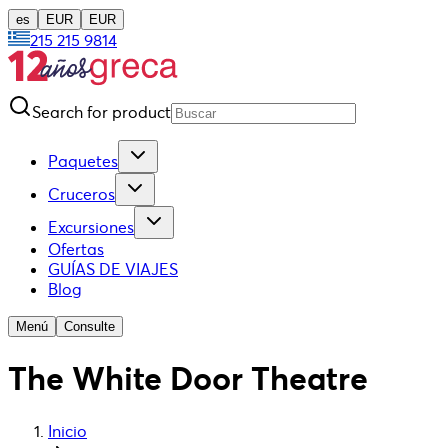
es
EUR
EUR
215 215 9814
Search for product
Paquetes
Cruceros
Excursiones
Ofertas
GUÍAS DE VIAJES
Blog
Menú
Consulte
The White Door Theatre
Inicio