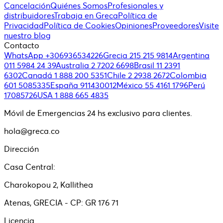
Cancelación
Quiénes Somos
Profesionales y
distribuidores
Trabaja en Greca
Política de
Privacidad
Política de Cookies
Opiniones
Proveedores
Visite
nuestro blog
Contacto
WhatsApp +306936534226
Grecia 215 215 9814
Argentina
011 5984 24 39
Australia 2 7202 6698
Brasil 11 2391
6302
Canadá 1 888 200 5351
Chile 2 2938 2672
Colombia
601 5085335
España 911430012
México 55 4161 1796
Perú
17085726
USA 1 888 665 4835
Móvil de Emergencias 24 hs exclusivo para clientes.
hola@greca.co
Dirección
Casa Central:
Charokopou 2, Kallithea
Atenas, GRECIA - CP: GR 176 71
Licencia