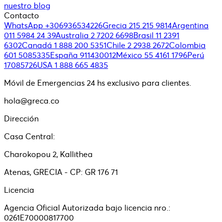
nuestro blog
Contacto
WhatsApp +306936534226
Grecia 215 215 9814
Argentina
011 5984 24 39
Australia 2 7202 6698
Brasil 11 2391
6302
Canadá 1 888 200 5351
Chile 2 2938 2672
Colombia
601 5085335
España 911430012
México 55 4161 1796
Perú
17085726
USA 1 888 665 4835
Móvil de Emergencias 24 hs exclusivo para clientes.
hola@greca.co
Dirección
Casa Central:
Charokopou 2, Kallithea
Atenas, GRECIA - CP: GR 176 71
Licencia
Agencia Oficial Autorizada bajo licencia nro.:
0261E70000817700