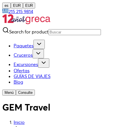
es
EUR
EUR
215 215 9814
Search for product
Paquetes
Cruceros
Excursiones
Ofertas
GUÍAS DE VIAJES
Blog
Menú
Consulte
GEM Travel
Inicio