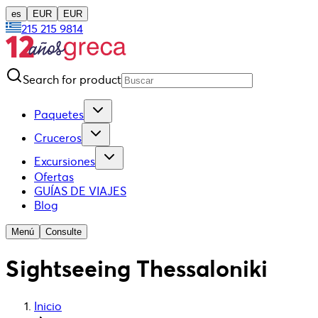
es
EUR
EUR
215 215 9814
Search for product
Paquetes
Cruceros
Excursiones
Ofertas
GUÍAS DE VIAJES
Blog
Menú
Consulte
Sightseeing Thessaloniki
Inicio