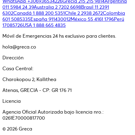
WhatsApp +306936534226
Grecia 215 215 9814
Argentina
011 5984 24 39
Australia 2 7202 6698
Brasil 11 2391
6302
Canadá 1 888 200 5351
Chile 2 2938 2672
Colombia
601 5085335
España 911430012
México 55 4161 1796
Perú
17085726
USA 1 888 665 4835
Móvil de Emergencias 24 hs exclusivo para clientes.
hola@greca.co
Dirección
Casa Central:
Charokopou 2, Kallithea
Atenas, GRECIA - CP: GR 176 71
Licencia
Agencia Oficial Autorizada bajo licencia nro.:
0261E70000817700
©
2026
Greca