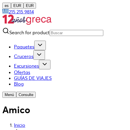
es
EUR
EUR
215 215 9814
Search for product
Paquetes
Cruceros
Excursiones
Ofertas
GUÍAS DE VIAJES
Blog
Menú
Consulte
Amico
Inicio