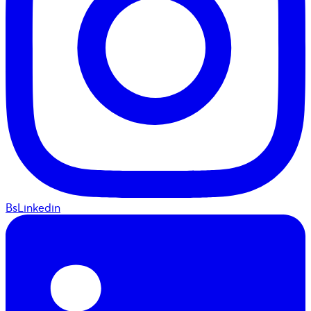
BsLinkedin