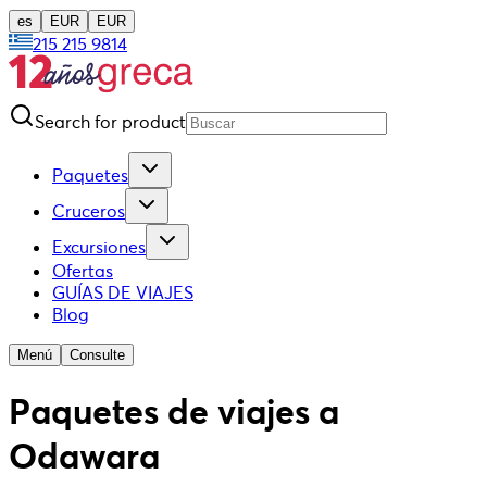
es
EUR
EUR
215 215 9814
Search for product
Paquetes
Cruceros
Excursiones
Ofertas
GUÍAS DE VIAJES
Blog
Menú
Consulte
Paquetes de viajes a
Odawara