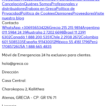
Cancelación
Quiénes Somos
Profesionales y
distribuidores
Trabaja en Greca
Política de
Privacidad
Política de Cookies
Opiniones
Proveedores
Visite
nuestro blog
Contacto
WhatsApp +306936534226
Grecia 215 215 9814
Argentina
011 5984 24 39
Australia 2 7202 6698
Brasil 11 2391
6302
Canadá 1 888 200 5351
Chile 2 2938 2672
Colombia
601 5085335
España 911430012
México 55 4161 1796
Perú
17085726
USA 1 888 665 4835
Móvil de Emergencias 24 hs exclusivo para clientes.
hola@greca.co
Dirección
Casa Central:
Charokopou 2, Kallithea
Atenas, GRECIA - CP: GR 176 71
Licencia