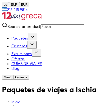
es
EUR
EUR
215 215 9814
Search for product
Paquetes
Cruceros
Excursiones
Ofertas
GUÍAS DE VIAJES
Blog
Menú
Consulte
Paquetes de viajes a Ischia
Inicio