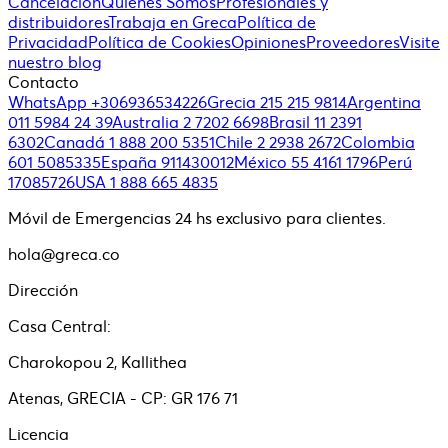
Cancelación
Quiénes Somos
Profesionales y
distribuidores
Trabaja en Greca
Política de
Privacidad
Política de Cookies
Opiniones
Proveedores
Visite
nuestro blog
Contacto
WhatsApp +306936534226
Grecia 215 215 9814
Argentina
011 5984 24 39
Australia 2 7202 6698
Brasil 11 2391
6302
Canadá 1 888 200 5351
Chile 2 2938 2672
Colombia
601 5085335
España 911430012
México 55 4161 1796
Perú
17085726
USA 1 888 665 4835
Móvil de Emergencias 24 hs exclusivo para clientes.
hola@greca.co
Dirección
Casa Central:
Charokopou 2, Kallithea
Atenas, GRECIA - CP: GR 176 71
Licencia