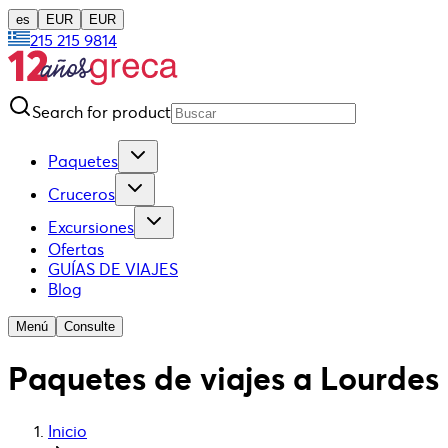
es
EUR
EUR
215 215 9814
Search for product
Paquetes
Cruceros
Excursiones
Ofertas
GUÍAS DE VIAJES
Blog
Menú
Consulte
Paquetes de viajes a Lourdes
Inicio