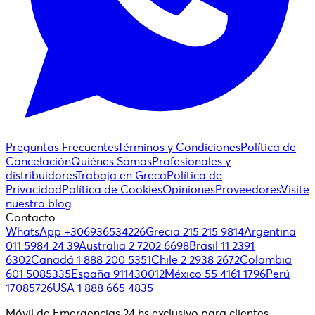
Preguntas Frecuentes
Términos y Condiciones
Política de
Cancelación
Quiénes Somos
Profesionales y
distribuidores
Trabaja en Greca
Política de
Privacidad
Política de Cookies
Opiniones
Proveedores
Visite
nuestro blog
Contacto
WhatsApp +306936534226
Grecia 215 215 9814
Argentina
011 5984 24 39
Australia 2 7202 6698
Brasil 11 2391
6302
Canadá 1 888 200 5351
Chile 2 2938 2672
Colombia
601 5085335
España 911430012
México 55 4161 1796
Perú
17085726
USA 1 888 665 4835
Móvil de Emergencias 24 hs exclusivo para clientes.