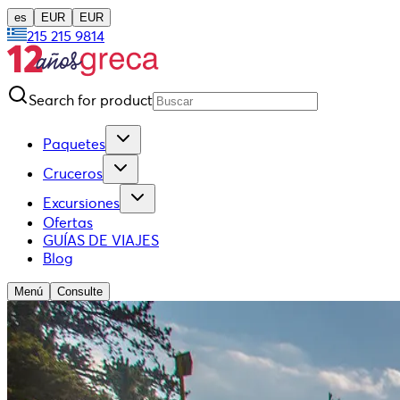
es
EUR
EUR
215 215 9814
Search for product
Paquetes
Cruceros
Excursiones
Ofertas
GUÍAS DE VIAJES
Blog
Menú
Consulte