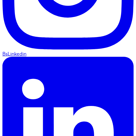
BsLinkedin