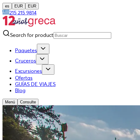
es
EUR
EUR
215 215 9814
Search for product
Paquetes
Cruceros
Excursiones
Ofertas
GUÍAS DE VIAJES
Blog
Menú
Consulte