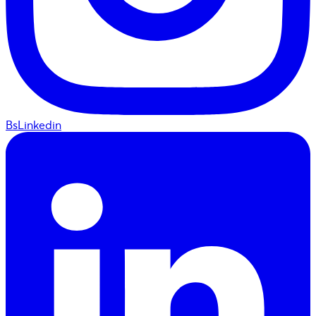
BsLinkedin