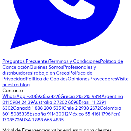
Preguntas Frecuentes
Términos y Condiciones
Política de
Cancelación
Quiénes Somos
Profesionales y
distribuidores
Trabaja en Greca
Política de
Privacidad
Política de Cookies
Opiniones
Proveedores
Visite
nuestro blog
Contacto
WhatsApp +306936534226
Grecia 215 215 9814
Argentina
011 5984 24 39
Australia 2 7202 6698
Brasil 11 2391
6302
Canadá 1 888 200 5351
Chile 2 2938 2672
Colombia
601 5085335
España 911430012
México 55 4161 1796
Perú
17085726
USA 1 888 665 4835
Móvil de Emergencias 24 hs exclusivo para clientes.