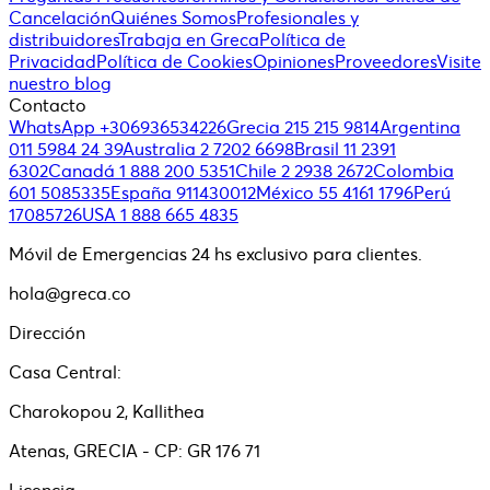
Cancelación
Quiénes Somos
Profesionales y
distribuidores
Trabaja en Greca
Política de
Privacidad
Política de Cookies
Opiniones
Proveedores
Visite
nuestro blog
Contacto
WhatsApp +306936534226
Grecia 215 215 9814
Argentina
011 5984 24 39
Australia 2 7202 6698
Brasil 11 2391
6302
Canadá 1 888 200 5351
Chile 2 2938 2672
Colombia
601 5085335
España 911430012
México 55 4161 1796
Perú
17085726
USA 1 888 665 4835
Móvil de Emergencias 24 hs exclusivo para clientes.
hola@greca.co
Dirección
Casa Central:
Charokopou 2, Kallithea
Atenas, GRECIA - CP: GR 176 71
Licencia