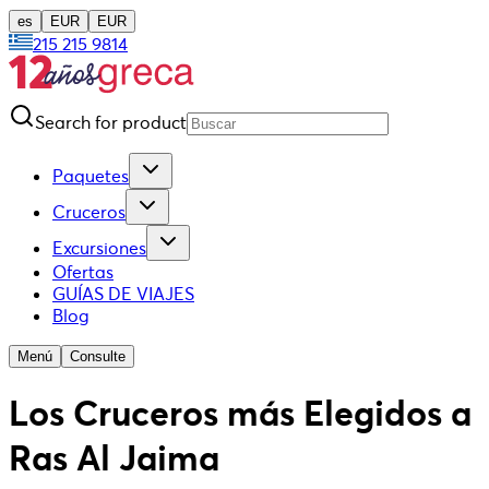
es
EUR
EUR
215 215 9814
Search for product
Paquetes
Cruceros
Excursiones
Ofertas
GUÍAS DE VIAJES
Blog
Menú
Consulte
Los Cruceros más Elegidos a
Ras Al Jaima