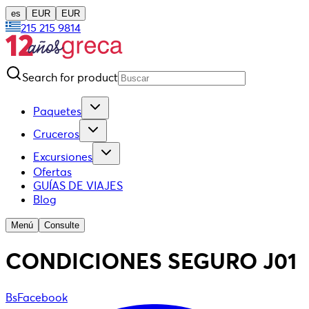
es
EUR
EUR
215 215 9814
Search for product
Paquetes
Cruceros
Excursiones
Ofertas
GUÍAS DE VIAJES
Blog
Menú
Consulte
CONDICIONES SEGURO J01
BsFacebook