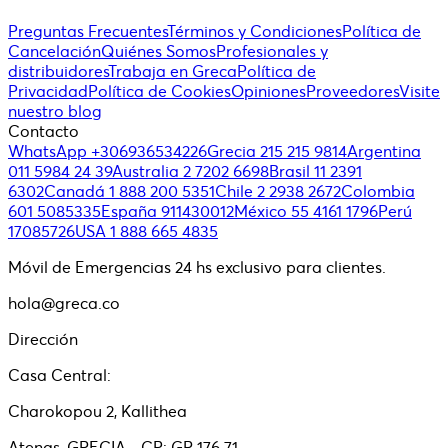
Preguntas Frecuentes
Términos y Condiciones
Política de
Cancelación
Quiénes Somos
Profesionales y
distribuidores
Trabaja en Greca
Política de
Privacidad
Política de Cookies
Opiniones
Proveedores
Visite
nuestro blog
Contacto
WhatsApp +306936534226
Grecia 215 215 9814
Argentina
011 5984 24 39
Australia 2 7202 6698
Brasil 11 2391
6302
Canadá 1 888 200 5351
Chile 2 2938 2672
Colombia
601 5085335
España 911430012
México 55 4161 1796
Perú
17085726
USA 1 888 665 4835
Móvil de Emergencias 24 hs exclusivo para clientes.
hola@greca.co
Dirección
Casa Central:
Charokopou 2, Kallithea
Atenas, GRECIA - CP: GR 176 71