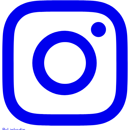
BsLinkedin