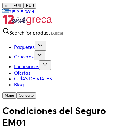
es
EUR
EUR
215 215 9814
Search for product
Paquetes
Cruceros
Excursiones
Ofertas
GUÍAS DE VIAJES
Blog
Menú
Consulte
Condiciones del Seguro
EM01