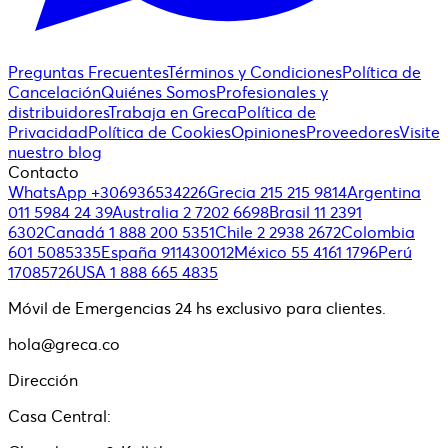
Preguntas Frecuentes
Términos y Condiciones
Política de
Cancelación
Quiénes Somos
Profesionales y
distribuidores
Trabaja en Greca
Política de
Privacidad
Política de Cookies
Opiniones
Proveedores
Visite
nuestro blog
Contacto
WhatsApp +306936534226
Grecia 215 215 9814
Argentina
011 5984 24 39
Australia 2 7202 6698
Brasil 11 2391
6302
Canadá 1 888 200 5351
Chile 2 2938 2672
Colombia
601 5085335
España 911430012
México 55 4161 1796
Perú
17085726
USA 1 888 665 4835
Móvil de Emergencias 24 hs exclusivo para clientes.
hola@greca.co
Dirección
Casa Central: