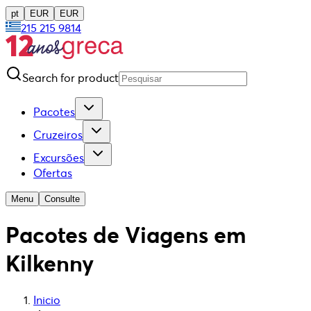
pt
EUR
EUR
215 215 9814
Search for product
Pacotes
Cruzeiros
Excursões
Ofertas
Menu
Consulte
Pacotes de Viagens em
Kilkenny
Inicio