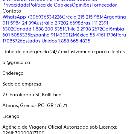
Privacidade
Política de Cookies
Opiniões
Fornecedor
Contato
WhatsApp +306936534226
Grécia 215 215 9814
Argentina
011 5984 24 39
Austrália 2 7202 6698
Brasil 11 2391
6302
Canadá 1 888 200 5351
Chile 2 2938 2672
Colômbia
601 5085335
Espanha 911430012
México 55 4161 1796
Peru
17085726
Estados Unidos 1 888 665 4835
Linha de emergência 24/7 exclusivamente para clientes.
oi@greca.co
Endereço
Sede da empresa:
2 Charokopou St, Kallithea
Atenas, Grécia- PC: GR 176 71
Licença
Agência de Viagens Oficial Autorizada sob Licença:
0261E70000817700