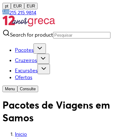
pt
EUR
EUR
215 215 9814
Search for product
Pacotes
Cruzeiros
Excursões
Ofertas
Menu
Consulte
Pacotes de Viagens em
Samos
Inicio