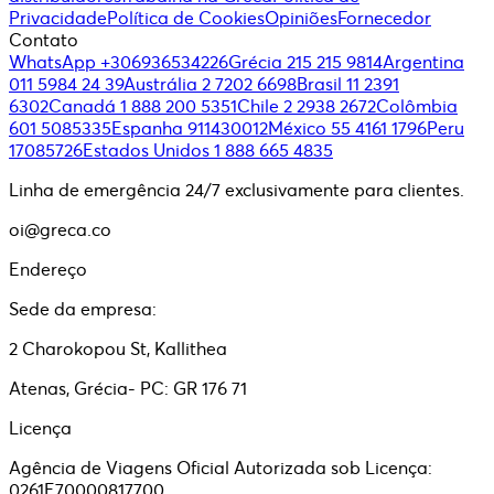
Privacidade
Política de Cookies
Opiniões
Fornecedor
Contato
WhatsApp +306936534226
Grécia 215 215 9814
Argentina
011 5984 24 39
Austrália 2 7202 6698
Brasil 11 2391
6302
Canadá 1 888 200 5351
Chile 2 2938 2672
Colômbia
601 5085335
Espanha 911430012
México 55 4161 1796
Peru
17085726
Estados Unidos 1 888 665 4835
Linha de emergência 24/7 exclusivamente para clientes.
oi@greca.co
Endereço
Sede da empresa:
2 Charokopou St, Kallithea
Atenas, Grécia- PC: GR 176 71
Licença
Agência de Viagens Oficial Autorizada sob Licença:
0261E70000817700