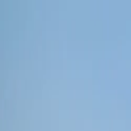
pt
EUR
EUR
215 215 9814
Search for product
Pacotes
Cruzeiros
Excursões
Ofertas
Menu
Consulte
Cruzeiros em Rodes
Inicio
Cruzeiros