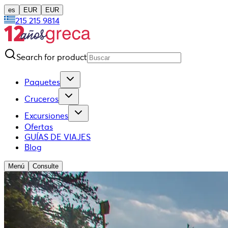
es
EUR
EUR
215 215 9814
Search for product
Paquetes
Cruceros
Excursiones
Ofertas
GUÍAS DE VIAJES
Blog
Menú
Consulte