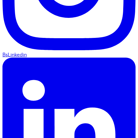
BsLinkedin