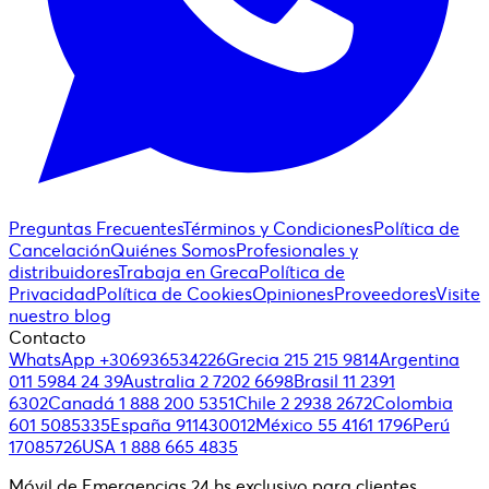
Preguntas Frecuentes
Términos y Condiciones
Política de
Cancelación
Quiénes Somos
Profesionales y
distribuidores
Trabaja en Greca
Política de
Privacidad
Política de Cookies
Opiniones
Proveedores
Visite
nuestro blog
Contacto
WhatsApp +306936534226
Grecia 215 215 9814
Argentina
011 5984 24 39
Australia 2 7202 6698
Brasil 11 2391
6302
Canadá 1 888 200 5351
Chile 2 2938 2672
Colombia
601 5085335
España 911430012
México 55 4161 1796
Perú
17085726
USA 1 888 665 4835
Móvil de Emergencias 24 hs exclusivo para clientes.