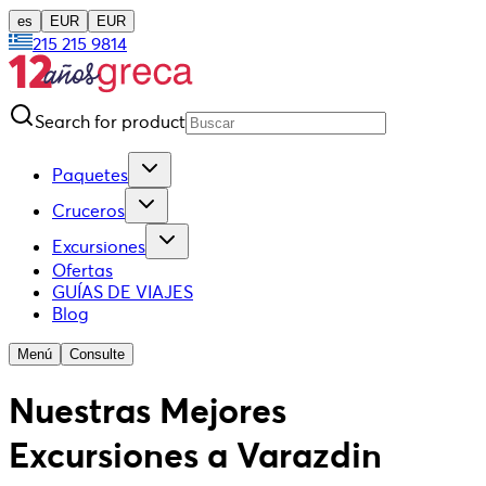
es
EUR
EUR
215 215 9814
Search for product
Paquetes
Cruceros
Excursiones
Ofertas
GUÍAS DE VIAJES
Blog
Menú
Consulte
Nuestras Mejores
Excursiones a Varazdin