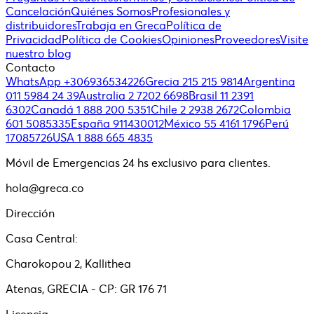
Cancelación
Quiénes Somos
Profesionales y
distribuidores
Trabaja en Greca
Política de
Privacidad
Política de Cookies
Opiniones
Proveedores
Visite
nuestro blog
Contacto
WhatsApp +306936534226
Grecia 215 215 9814
Argentina
011 5984 24 39
Australia 2 7202 6698
Brasil 11 2391
6302
Canadá 1 888 200 5351
Chile 2 2938 2672
Colombia
601 5085335
España 911430012
México 55 4161 1796
Perú
17085726
USA 1 888 665 4835
Móvil de Emergencias 24 hs exclusivo para clientes.
hola@greca.co
Dirección
Casa Central:
Charokopou 2, Kallithea
Atenas, GRECIA - CP: GR 176 71
Licencia