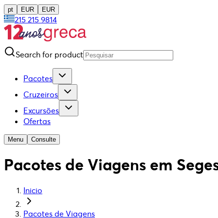
pt
EUR
EUR
215 215 9814
Search for product
Pacotes
Cruzeiros
Excursões
Ofertas
Menu
Consulte
Pacotes de Viagens em Sege
Inicio
Pacotes de Viagens