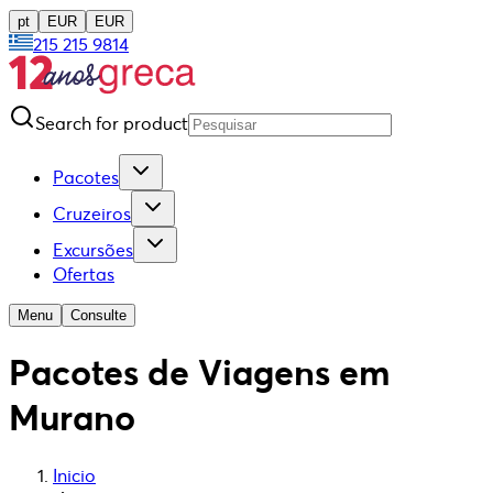
pt
EUR
EUR
215 215 9814
Search for product
Pacotes
Cruzeiros
Excursões
Ofertas
Menu
Consulte
Pacotes de Viagens em
Murano
Inicio