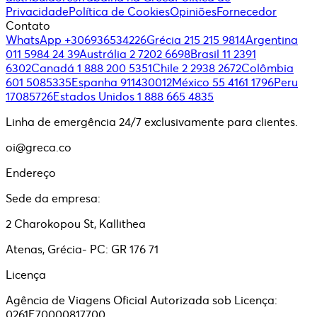
Privacidade
Política de Cookies
Opiniões
Fornecedor
Contato
WhatsApp +306936534226
Grécia 215 215 9814
Argentina
011 5984 24 39
Austrália 2 7202 6698
Brasil 11 2391
6302
Canadá 1 888 200 5351
Chile 2 2938 2672
Colômbia
601 5085335
Espanha 911430012
México 55 4161 1796
Peru
17085726
Estados Unidos 1 888 665 4835
Linha de emergência 24/7 exclusivamente para clientes.
oi@greca.co
Endereço
Sede da empresa:
2 Charokopou St, Kallithea
Atenas, Grécia- PC: GR 176 71
Licença
Agência de Viagens Oficial Autorizada sob Licença:
0261E70000817700