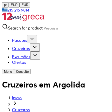
pt
EUR
EUR
215 215 9814
Search for product
Pacotes
Cruzeiros
Excursões
Ofertas
Menu
Consulte
Cruzeiros em Argolida
Inicio
Cruzeiros