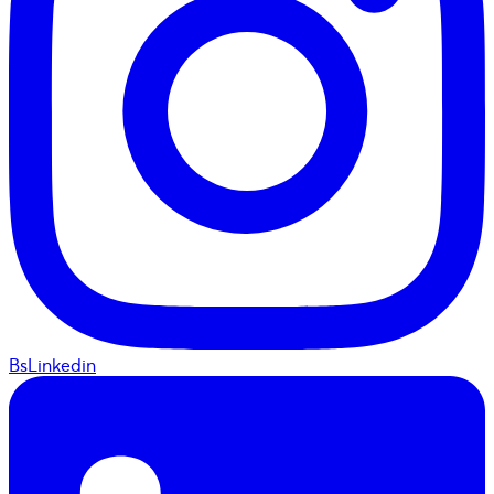
BsLinkedin