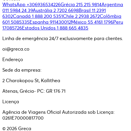
WhatsApp +306936534226
Grécia 215 215 9814
Argentina
011 5984 24 39
Austrália 2 7202 6698
Brasil 11 2391
6302
Canadá 1 888 200 5351
Chile 2 2938 2672
Colômbia
601 5085335
Espanha 911430012
México 55 4161 1796
Peru
17085726
Estados Unidos 1 888 665 4835
Linha de emergência 24/7 exclusivamente para clientes.
oi@greca.co
Endereço
Sede da empresa:
2 Charokopou St, Kallithea
Atenas, Grécia- PC: GR 176 71
Licença
Agência de Viagens Oficial Autorizada sob Licença:
0261E70000817700
©
2026
Greca