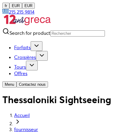
fr
EUR
EUR
215 215 9814
Search for product
Forfaits
Croisières
Tours
Offres
Menu
Contactez nous
Thessaloniki Sightseeing
Accueil
fournisseur