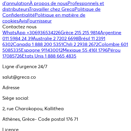
d'annulation
À propos de nous
Professionnels et
distributeurs
Travailler chez Greca
Politique de
Confidentialité
Politique en matière de
cookies
Avis
Fournisseur
Contactez nous
WhatsApp +306936534226
Grèce 215 215 9814
Argentine
011 5984 24 39
Australie 2 7202 6698
Brésil 11 2391
6302
Canada 1 888 200 5351
Chili 2 2938 2672
Colombie 601
5085335
Espagne 911430012
Mexique 55 4161 1796
Pérou
17085726
Etats Unis 1 888 665 4835
Ligne d'urgence 24/7
salut@greca.co
Adresse
Siège social:
2, rue Charokopou, Kallithea
Athènes, Grèce- Code postal 176 71
Licence