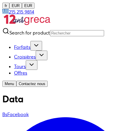
fr
EUR
EUR
215 215 9814
Search for product
Forfaits
Croisières
Tours
Offres
Menu
Contactez nous
Data
BsFacebook